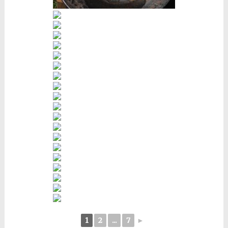
1
2
...
7
►