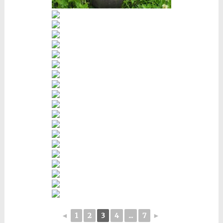
◄
1
2
3
4
...
7
►