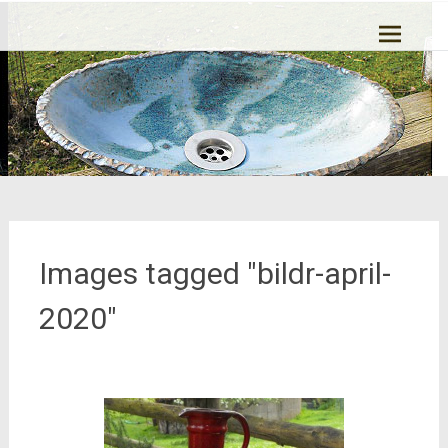
Zum
Ton kann Leben
Inhalt
springen
Images tagged "bildr-april-
2020"